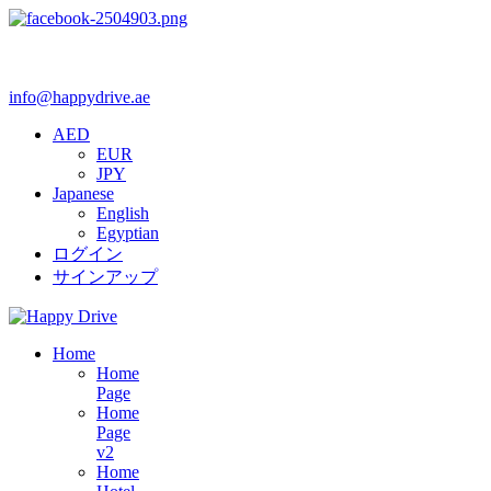
info@happydrive.ae
AED
EUR
JPY
Japanese
English
Egyptian
ログイン
サインアップ
Home
Home
Page
Home
Page
v2
Home