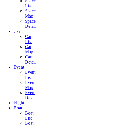
Space
List
Space
Map
Space
Detail
Car
Car
List
Car
Map
Car
Detail
Event
Event
List
Event
Map
Event
Detail
Flight
Boat
Boat
List
Boat