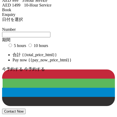
AED 999
5-Hour Service
AED 1499
10-Hour Service
Book
Enquiry
日付を選択
Number
期間
5 hours
10 hours
合計
{{total_price_html}}
Pay now
{{pay_now_price_html}}
今予約する
今予約する
Contact Now