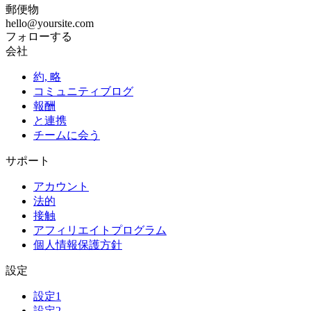
郵便物
hello@yoursite.com
フォローする
会社
約, 略
コミュニティブログ
報酬
と連携
チームに会う
サポート
アカウント
法的
接触
アフィリエイトプログラム
個人情報保護方針
設定
設定1
設定2