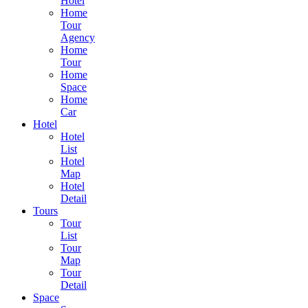
Hotel
Home
Tour
Agency
Home
Tour
Home
Space
Home
Car
Hotel
Hotel
List
Hotel
Map
Hotel
Detail
Tours
Tour
List
Tour
Map
Tour
Detail
Space