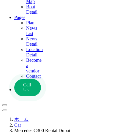
Map
Boat
Detail
Pages
Plan
News
List
News
Detail
Location
Detail
Become
a
vendor
Contact
Call
Us
ホーム
Car
Mercedes C300 Rental Dubai